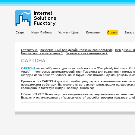
Старт
Наши Работы
Услуги и Цены
Компания
Статьи
Заказа
Статистика
Качественный веб-дизайн глазами пользователя
Веб-дизайн 
Безопасность в интернете 1
Безопасность в интернете 2
CAPTCHA
CAPTCHA
— это аббревиатура от английских слов "Completely Automatic Publi
Apart" — полностью автоматический тест Тьюринга для различения компьютер
которую легко решает человек, но которую невозможно научить решать ком
Применяются CAPTCHA для того, чтобы предотвратить автоматические рег
программами-роботами. Вы можете видеть их при регистрации на форумах и
сообщений в гостевую книгу и, вообще, много где.
Обычно CAPTCHA выглядит как зашумленная последовательность символов, 
Бывают и отличающиеся от "классического" способы проверки пользователе