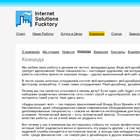
Старт
Наши Работы
Услуги и Цены
Компания
Статьи
Заказа
О компании
Мы лучшие
Новости
Команда
Вакансии
Контакты
Взаимо
Команда
Мы любим свою работу и делаем ее честно, вкладывая душу. Ведь веб-дизайн
требует вдохновения. Наши специалисты – настоящие художники, им интере
работа способна принести хорошие плоды – удачно выполненный веб-сайт 
В числе наших штатных сотрудников состоят веб-программист, веб-дизайне
фотограф, копирайтер. С нами также сотрудничают Flash-дизайнер, дизай
Почему мы так трепетно относимся к своему делу? Если один сайт будет отл
наборами графических элементов, сеть станет серой и однообразной, как с
интернету такой участи. Нам здесь жить.
«Кадры решают всё» – так говорил приснопамятный Вождь Всех Времён и На
Несомненно, даже оборудованная самым современным оборудованием корп
дипломированные специалисты – совсем не являются необходимым для полу
условием. Человеческий фактор – есть человеческий фактор. Отношения м
качество работы, но не в коей мере не ухудшать его.
Вот почему у нас в компании мы постарались собрать не только профессион
которые любят радоваться жизни и приносить эту радость другим – в том чи
кадровой службы находятся в постоянном поиске, и иногда нам попадаются 
себе, среди финансистов – не говоря уже о дизайнерах и других компьютер