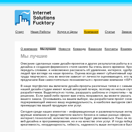
Старт
Наши Работы
Услуги и Цены
Компания
Статьи
Заказа
О компании
Мы лучшие
Новости
Команда
Вакансии
Контакты
Взаимо
Мы лучшие
Описание сделанных нами дизайн-проектов и других результатов работы в 
дизайна и создания фирменного стиля заняло бы очень много времени. Кром
передать словами, и невозможно рассказать об удивлении, интересе, одобр
людей при взгляде на наши проекты. Оценка всегда имеет субъективный хар
труда творческого, она во многом зависит от личности оценивающего, его п
предлагаем Вам самостоятельно познакомиться с проектами компании «ISF»
В наше портфолио мы включили дизайн-проекты различных типов и с самы
нашей дизайн-студии имеют ясный авторский почерк, поэтому их нельзя спут
разработчиков. Выделяться из толпы, разрушать шаблоны и стереотипы – п
решению. Если какой-либо проект вам очень понравился, вы можете указать 
вашего заказа. Основываясь на вашем выборе, мы разработаем проект схож
подчеркивающий именно вашу индивидуальность, в наиболее выгодном све
преимущества вашей продукции или услуг.
Сегодня среди наших клиентов – информационные и развлекательные интер
крупные компании и представители малого бизнеса в самых разных сферах.
интернет-технологий, количество клиентов будет увеличиваться. Рано ли по
веб-дизайна и программирования, но и на качество этих услуг. И тогда побед
креативность, неординарность, гибкость, надежность выше интересов в бы