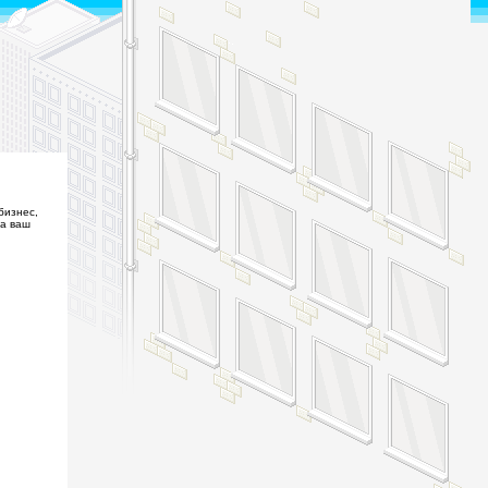
бизнес,
на ваш