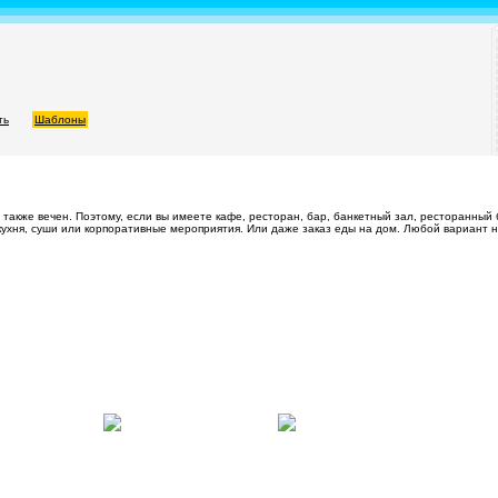
ть
Шаблоны
, также вечен. Поэтому, если вы имеете кафе, ресторан, бар, банкетный зал, ресторанный 
 кухня, суши или корпоративные мероприятия. Или даже заказ еды на дом. Любой вариант 