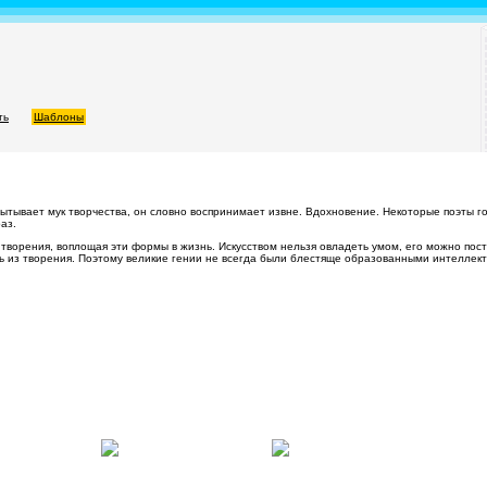
ть
Шаблоны
ытывает мук творчества, он словно воспринимает извне. Вдохновение. Некоторые поэты г
аз.
о творения, воплощая эти формы в жизнь. Искусством нельзя овладеть умом, его можно пос
ть из творения. Поэтому великие гении не всегда были блестяще образованными интеллек