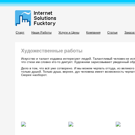
Старт
Наши Работы
Услуги и Цены
Компания
Статьи
Заказа
Художественные работы
Искусство и талант издавна интересуют людей. Талантливый человек не исп
что стихи им словно кто-то диктует. Художники зарисовывают увиденный обр
Дело в том, что всё уже сотворено. И мы можем черпать оттуда, из великог
только душой. Только душа, вернее, дух человека имеет возможность черпа
Скорее наоборот.