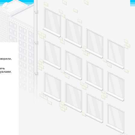
оворили,
тичь
туалами.