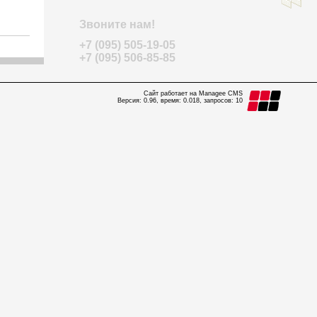
Звоните нам!
+7 (095) 505-19-05
+7 (095) 506-85-85
Сайт работает на Managee CMS
Версия: 0.96, время: 0.018, запросов: 10