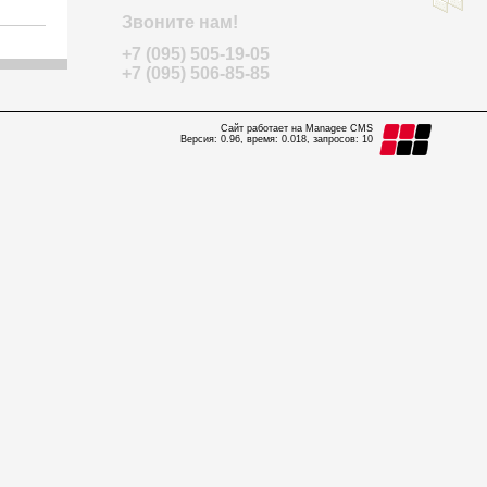
Звоните нам!
+7 (095) 505-19-05
+7 (095) 506-85-85
Сайт работает на Managee CMS
Версия: 0.96, время: 0.018, запросов: 10