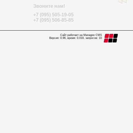
Звоните нам!
+7 (095) 505-19-05
+7 (095) 506-85-85
Сайт работает на Managee CMS
Версия: 0.96, время: 0.018, запросов: 10