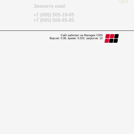
Звоните нам!
+7 (095) 505-19-05
+7 (095) 506-85-85
Сайт работает на Managee CMS
Версия: 0.96, время: 0.033, запросов: 10