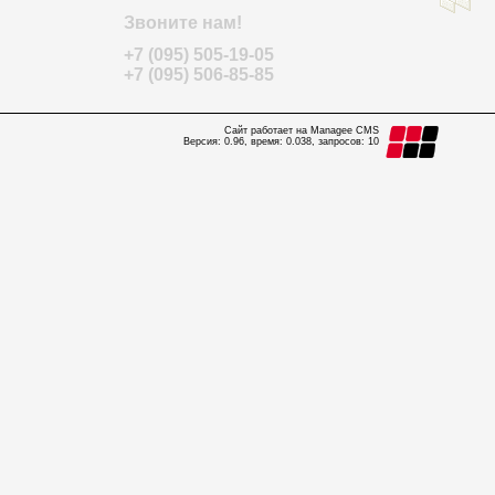
Звоните нам!
+7 (095) 505-19-05
+7 (095) 506-85-85
Сайт работает на Managee CMS
Версия: 0.96, время: 0.038, запросов: 10